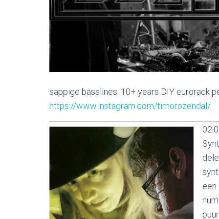
sappige basslines. 10+ years DIY eurorack p
https://www.instagram.com/timorozendal/
02:0
Synt
dele
synt
een 
numm
puur