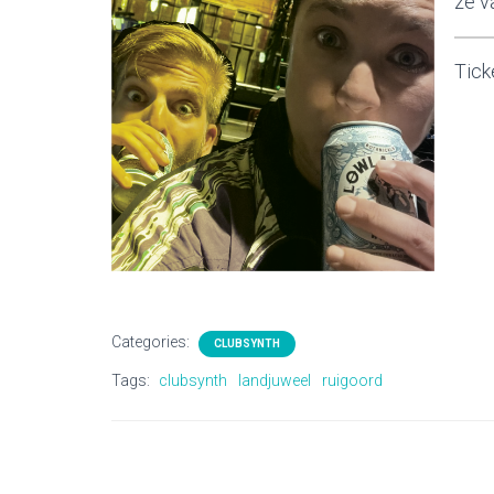
ze v
Tick
Categories:
CLUBSYNTH
Tags:
clubsynth
landjuweel
ruigoord