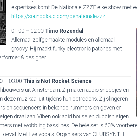
expertises komt De Nationale ZZZF elke show met ee
https://soundcloud.com/denationalezzzf
01:00 – 02:00
Timo Rozendal
Allemaal zelfgemaakte modules en allemaal
groovy. Hij maakt funky electronic patches met
erformer & designer.
0 – 03:00
This is Not Rocket Science
hbouwers uit Amsterdam. Zij maken audio snoepjes en
n deze muzikaal uit tijdens hun optredens. Zij slingeren
hs en sequencers in bekende nummers en geven er
eigen draai aan. Viben ook acid house en dubbish eigen
ers met wobbling basslines. De hele set is 60% voorbere
 toeval. Met live vocals. Organisers van CLUBSYNTH.