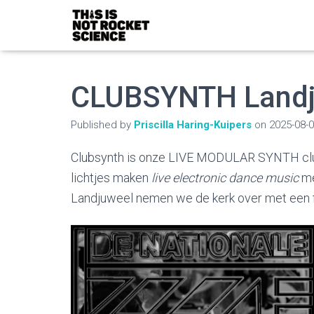
CLUBSYNTH Landj
Published by
Priscilla Haring-Kuipers
on
2025-08-
Clubsynth is onze LIVE MODULAR SYNTH club
lichtjes maken
live electronic dance music
me
Landjuweel nemen we de kerk over met een fa