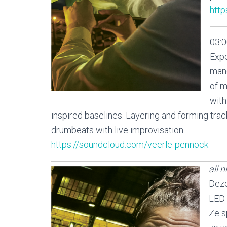
http
03:0
Expe
mang
of m
with
inspired baselines. Layering and forming tra
drumbeats with live improvisation.
https://soundcloud.com/veerle-pennock
all n
Deze
LED 
Ze s