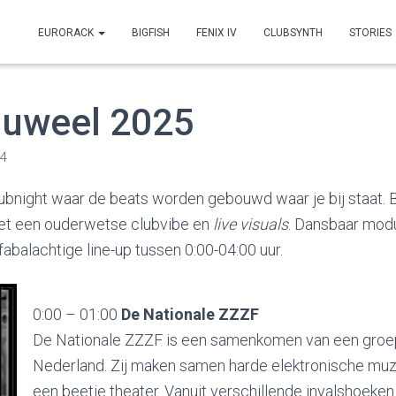
EURORACK
BIGFISH
FENIX IV
CLUBSYNTH
STORIES
uweel 2025
04
night waar de beats worden gebouwd waar je bij staat. 
t een ouderwetse clubvibe en
live visuals
. Dansbaar modu
balachtige line-up tussen 0:00-04:00 uur.
0:00 – 01:00
De Nationale ZZZF
De Nationale ZZZF is een samenkomen van een groep a
Nederland. Zij maken samen harde elektronische muz
een beetje theater. Vanuit verschillende invalshoeken