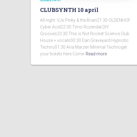
CLUBSYNTH 10 april
All night: VJs Pinky & the Brain21:30 OLDENHOF
Cyber Acid22:30 Timo Rozendal DIY
Grooves23:30 This is Not Rocket Science Club
House + vocals00:30 Dan Graveyard Hypnotic
Techno01:30 Aria Marzen Minimal Technoget
your tickets here Come
Read more