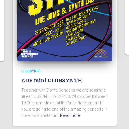
CLUBSYNTH
ADE mini CLUBSYNTH
Together with Dome Concerts we are hosting a
little CLUBSYNTH on 22/23/24 oktober between
19:00 and midnight at the Artis Planetarium. If
you are going to one of the amazing concerts in
the Artis Planetarium
Read more