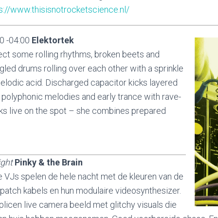
s://www.thisisnotrocketscience.nl/
0 -04:00
Elektortek
ct some rolling rhythms, broken beets and
led drums rolling over each other with a sprinkle
elodic acid. Discharged capacitor kicks layered
 polyphonic melodies and early trance with rave-
cks live on the spot – she combines prepared
ight
Pinky & the Brain
 VJs spelen de hele nacht met de kleuren van de
patch kabels en hun modulaire videosynthesizer.
plicen live camera beeld met glitchy visuals die