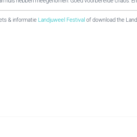
an huis hebben meegenomen. Goed voorbereide chaos. En
ets & informatie
Landjuweel Festival
of download the Lan